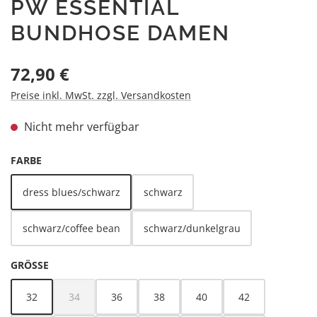
PW ESSENTIAL
BUNDHOSE DAMEN
Regulärer Preis:
72,90 €
Preise inkl. MwSt. zzgl. Versandkosten
Nicht mehr verfügbar
AUSWÄHLEN
FARBE
dress blues/schwarz
schwarz
(Diese Option ist zurzeit nicht verfügbar.)
schwarz/coffee bean
schwarz/dunkelgrau
AUSWÄHLEN
GRÖSSE
32
34
36
38
40
42
(Diese Option ist zurzeit nicht verfügbar.)
(Diese Option ist zurzeit nicht verfügbar.)