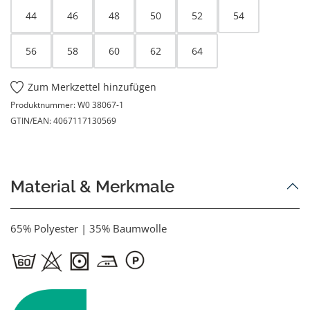
44
46
48
50
52
54
56
58
60
62
64
Zum Merkzettel hinzufügen
Produktnummer:
W0 38067-1
GTIN/EAN:
4067117130569
Material & Merkmale
65% Polyester | 35% Baumwolle