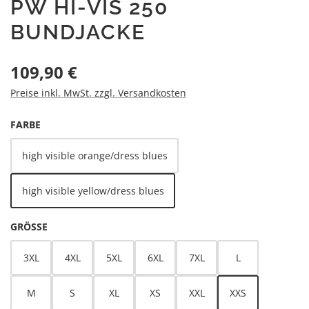
PW HI-VIS 250
BUNDJACKE
Regulärer Preis:
109,90 €
Preise inkl. MwSt. zzgl. Versandkosten
AUSWÄHLEN
FARBE
high visible orange/dress blues
high visible yellow/dress blues
AUSWÄHLEN
GRÖSSE
3XL
4XL
5XL
6XL
7XL
L
M
S
XL
XS
XXL
XXS