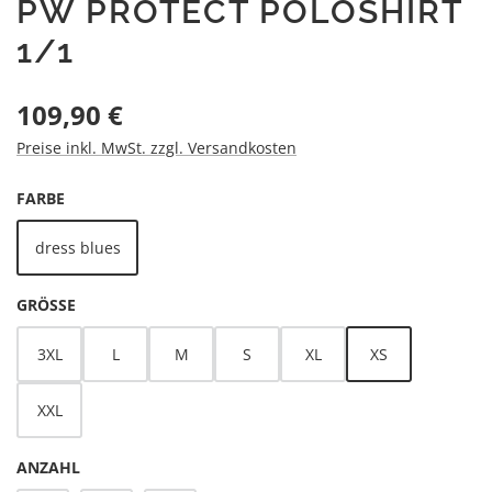
PW PROTECT POLOSHIRT
1/1
Regulärer Preis:
109,90 €
Preise inkl. MwSt. zzgl. Versandkosten
AUSWÄHLEN
FARBE
dress blues
AUSWÄHLEN
GRÖSSE
3XL
L
M
S
XL
XS
XXL
ANZAHL