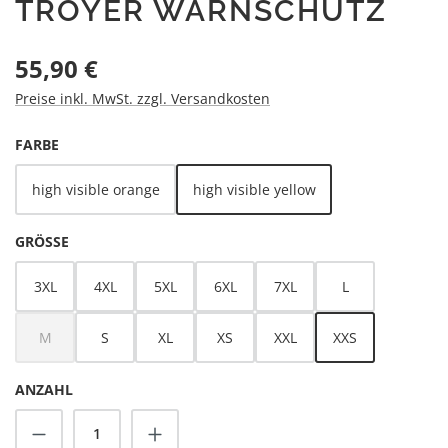
TROYER WARNSCHUTZ
Regulärer Preis:
55,90 €
Preise inkl. MwSt. zzgl. Versandkosten
AUSWÄHLEN
FARBE
high visible orange
high visible yellow
AUSWÄHLEN
GRÖSSE
3XL
4XL
5XL
6XL
7XL
L
M
S
XL
XS
XXL
XXS
(Diese Option ist zurzeit nicht verfügbar.)
ANZAHL
Produkt Anzahl: Gib den gewünschten Wert