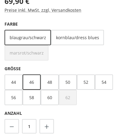
69,90 €
Preise inkl. MwSt. zzgl. Versandkosten
AUSWÄHLEN
FARBE
blaugrau/schwarz
kornblau/dress blues
marsrot/schwarz
(Diese Option ist zurzeit nicht verfügbar.)
AUSWÄHLEN
GRÖSSE
44
46
48
50
52
54
56
58
60
62
(Diese Option ist zurzeit nicht verfügbar.
ANZAHL
Produkt Anzahl: Gib den gewünschten Wert