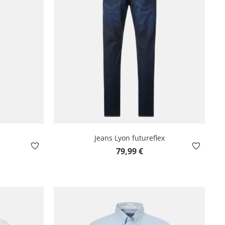
Jeans Lyon futureflex
Prix régulier :
79,99 €