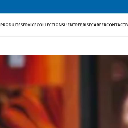
L
PRODUITS
SERVICE
COLLECTIONS
L'ENTREPRISE
CAREER
CONTACT
B