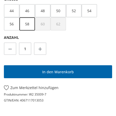
44
46
48
50
52
54
56
58
60
62
(Diese Option ist zurzeit nicht verfügbar.)
(Diese Option ist zurzeit nicht verfügbar.
ANZAHL
Produkt Anzahl: Gib den gewünschten Wert
In den Warenkorb
Zum Merkzettel hinzufügen
Produktnummer:
W2 35009-7
GTIN/EAN:
4067117013053