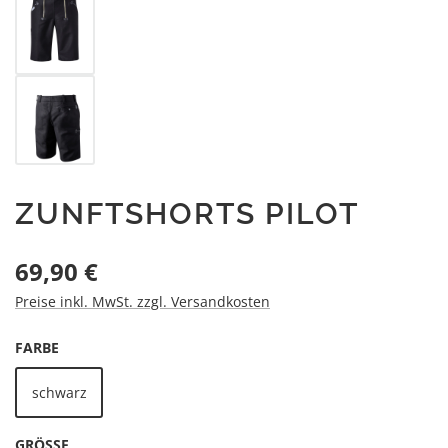
ZUNFTSHORTS PILOT
Regulärer Preis:
69,90 €
Preise inkl. MwSt. zzgl. Versandkosten
AUSWÄHLEN
FARBE
schwarz
AUSWÄHLEN
GRÖSSE