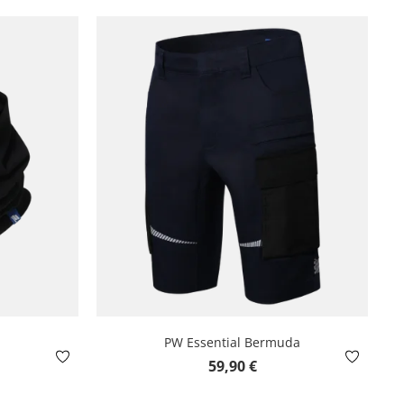
PW Essential Bermuda
is:
Regulärer Preis:
59,90 €