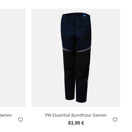
 Damen
PW Essential Bundhose Damen
is:
Regulärer Preis:
83,90 €