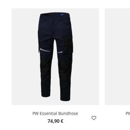
PW Essential Bundhose
PW
Regulärer Preis:
74,90 €