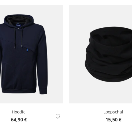
Hoodie
Loopschal
Regulärer Preis:
Regulärer Pre
64,90 €
15,50 €