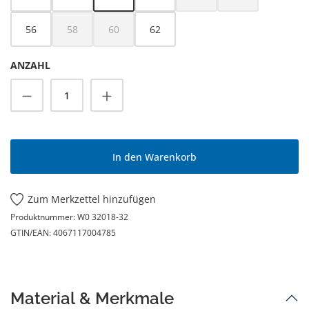
(Diese Option ist zurzeit nicht
(Diese Option ist z
56
58
60
62
(Diese Option ist zurzeit nicht verfügbar.)
(Diese Option ist zurzeit nicht verfügbar.)
ANZAHL
Produkt Anzahl: Gib den gewünschten Wert
In den Warenkorb
Zum Merkzettel hinzufügen
Produktnummer:
W0 32018-32
GTIN/EAN:
4067117004785
Material & Merkmale