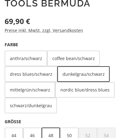
TOOLS BERMUDA
Regulärer Preis:
69,90 €
Preise inkl. MwSt. zzgl. Versandkosten
AUSWÄHLEN
FARBE
anthra/schwarz
coffee bean/schwarz
dress blues/schwarz
dunkelgrau/schwarz
mittelgrün/schwarz
nordic blue/dress blues
schwarz/dunkelgrau
AUSWÄHLEN
GRÖSSE
44
46
48
50
52
54