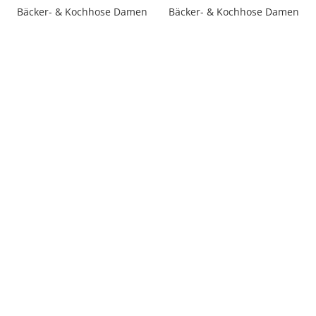
Bäcker- & Kochhose Damen
Bäcker- & Kochhose Damen
Regulärer Preis:
Regulärer Preis:
49,90 €
59,90 €