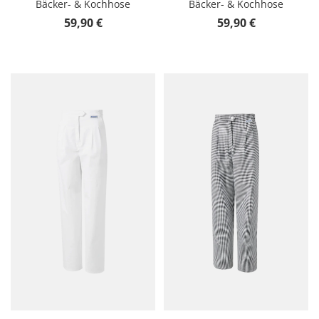
Bäcker- & Kochhose
Bäcker- & Kochhose
Regulärer Preis:
Regulärer Preis:
59,90 €
59,90 €