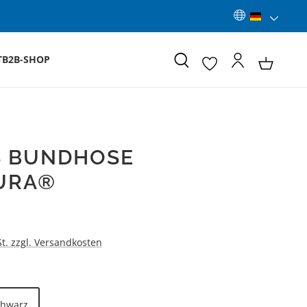
T
B2B-SHOP
S BUNDHOSE
URA®
:
St. zzgl. Versandkosten
LEN
chwarz