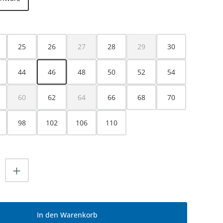
HLEN
25
26
27
28
29
30
(Diese Option ist zurzeit nicht verfügbar.)
(Diese Option ist zurzeit nicht
44
46
48
50
52
54
60
62
64
66
68
70
(Diese Option ist zurzeit nicht verfügbar.)
(Diese Option ist zurzeit nicht verfügbar.)
98
102
106
110
nzahl: Gib den gewünschten Wert ein od
In den Warenkorb