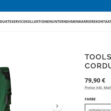
DUKTE
SERVICE
KOLLEKTIONEN
UNTERNEHMEN
KARRIERE
KONTAK
TOOL
CORD
Regulärer Preis
79,90 €
Preise inkl. Mw
AUSWÄH
FARBE
mittelgrün/s