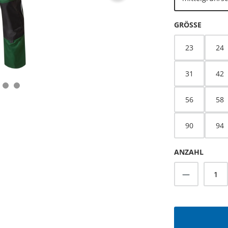
AUSWÄ
GRÖSSE
23
24
31
42
56
58
90
94
ANZAHL
Produkt A