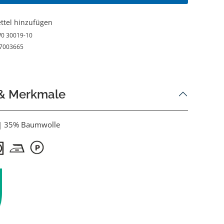
ttel hinzufügen
0 30019-10
7003665
 & Merkmale
 | 35% Baumwolle