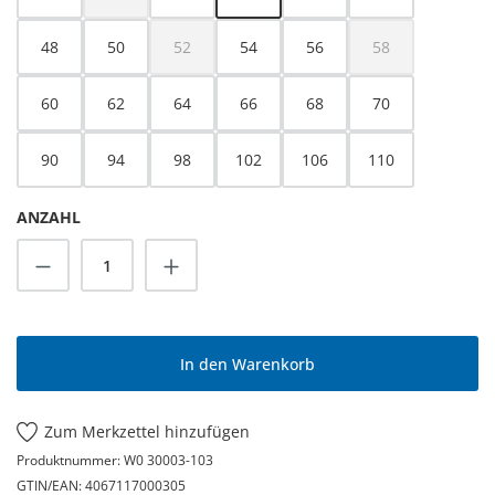
(Diese Option ist zurzeit nicht verfügbar.)
48
50
52
54
56
58
(Diese Option ist zurzeit nicht verfügbar.)
(Diese Option ist z
60
62
64
66
68
70
90
94
98
102
106
110
ANZAHL
Produkt Anzahl: Gib den gewünschten Wert
In den Warenkorb
Zum Merkzettel hinzufügen
Produktnummer:
W0 30003-103
GTIN/EAN:
4067117000305