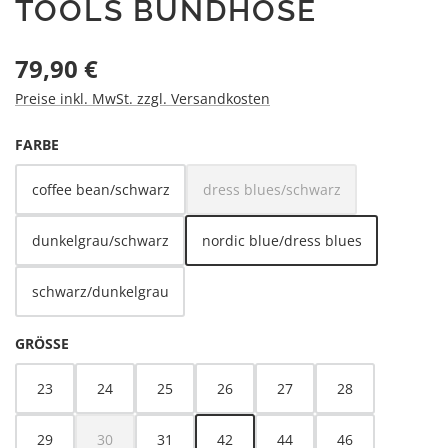
TOOLS BUNDHOSE
Regulärer Preis:
79,90 €
Preise inkl. MwSt. zzgl. Versandkosten
AUSWÄHLEN
FARBE
coffee bean/schwarz
dress blues/schwarz
(Diese Option ist zurzeit nicht v
dunkelgrau/schwarz
nordic blue/dress blues
schwarz/dunkelgrau
AUSWÄHLEN
GRÖSSE
23
24
25
26
27
28
29
30
31
42
44
46