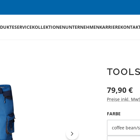
DUKTE
SERVICE
KOLLEKTIONEN
UNTERNEHMEN
KARRIERE
KONTAK
TOOL
Regulärer Preis
79,90 €
Preise inkl. Mw
AUSWÄH
FARBE
coffee bean/