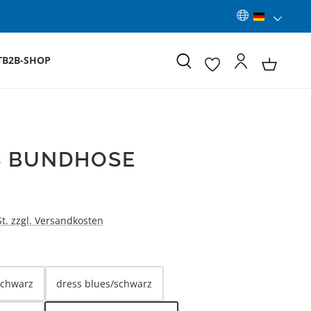
T
B2B-SHOP
S BUNDHOSE
:
St. zzgl. Versandkosten
LEN
schwarz
dress blues/schwarz