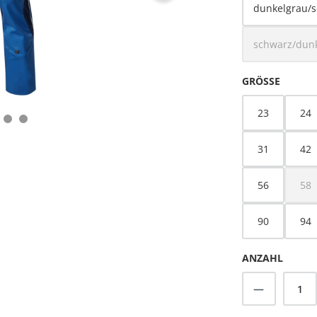
dunkelgrau/
schwarz/dun
(Die
AUSWÄ
GRÖSSE
23
24
31
42
56
58
(Di
90
94
ANZAHL
Produkt A