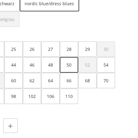
schwarz
nordic blue/dress blues
kelgrau
se Option ist zurzeit nicht verfügbar.)
HLEN
25
26
27
28
29
30
(Diese Option ist z
44
46
48
50
52
54
(Diese Option ist zurzeit nicht
60
62
64
66
68
70
ese Option ist zurzeit nicht verfügbar.)
98
102
106
110
nzahl: Gib den gewünschten Wert ein od