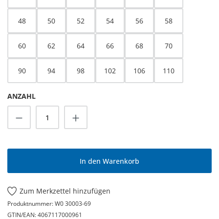
48
50
52
54
56
58
60
62
64
66
68
70
90
94
98
102
106
110
ANZAHL
Produkt Anzahl: Gib den gewünschten Wert
In den Warenkorb
Zum Merkzettel hinzufügen
Produktnummer:
W0 30003-69
GTIN/EAN:
4067117000961