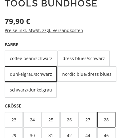
TOOLS BUNDHOSE
Regulärer Preis:
79,90 €
Preise inkl. MwSt. zzgl. Versandkosten
AUSWÄHLEN
FARBE
coffee bean/schwarz
dress blues/schwarz
dunkelgrau/schwarz
nordic blue/dress blues
schwarz/dunkelgrau
AUSWÄHLEN
GRÖSSE
23
24
25
26
27
28
29
30
31
42
44
46