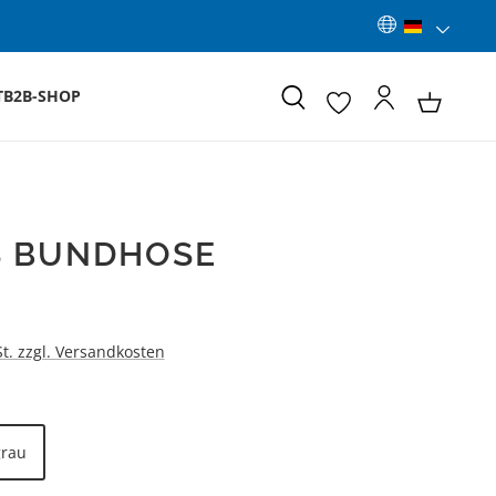
T
B2B-SHOP
S BUNDHOSE
:
St. zzgl. Versandkosten
LEN
grau