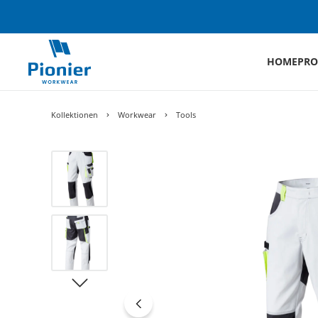
HOME
PRO
Kollektionen
Workwear
Tools
Bildergalerie überspringen