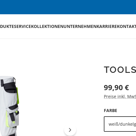
DUKTE
SERVICE
KOLLEKTIONEN
UNTERNEHMEN
KARRIERE
KONTAK
TOOL
Regulärer Preis
99,90 €
Preise inkl. Mw
AUSWÄH
FARBE
weiß/dunkel