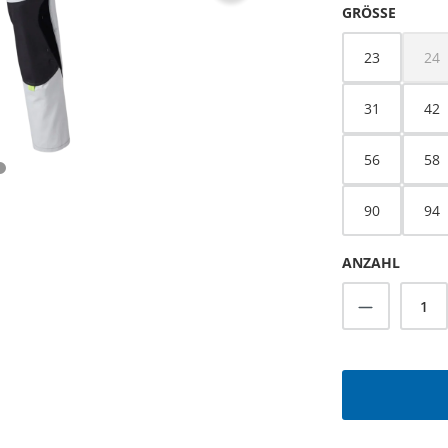
AUSWÄ
GRÖSSE
23
24
(Di
31
42
56
58
90
94
ANZAHL
Produkt A