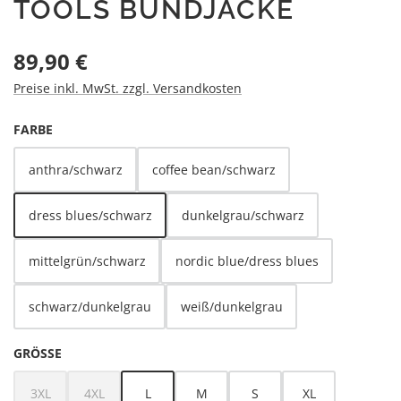
TOOLS BUNDJACKE
Regulärer Preis:
89,90 €
Preise inkl. MwSt. zzgl. Versandkosten
AUSWÄHLEN
FARBE
anthra/schwarz
coffee bean/schwarz
dress blues/schwarz
dunkelgrau/schwarz
mittelgrün/schwarz
nordic blue/dress blues
schwarz/dunkelgrau
weiß/dunkelgrau
AUSWÄHLEN
GRÖSSE
3XL
4XL
L
M
S
XL