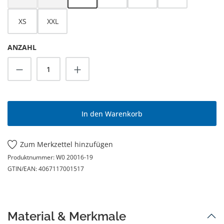
(Diese Option ist zurzeit nicht verfügbar.)
(Diese Option ist zurzeit nicht verfügbar.)
XS
XXL
ANZAHL
Produkt Anzahl: Gib den gewünschten Wert
In den Warenkorb
Zum Merkzettel hinzufügen
Produktnummer:
W0 20016-19
GTIN/EAN:
4067117001517
Material & Merkmale