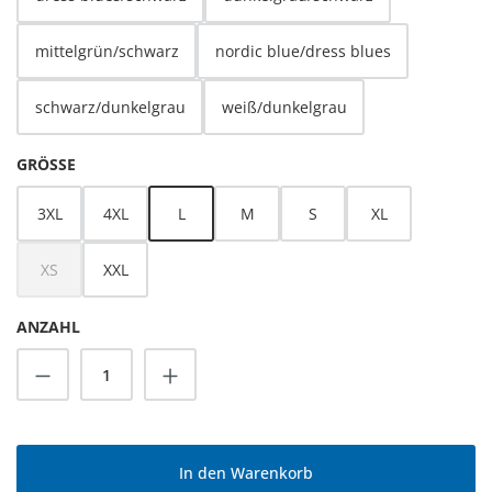
mittelgrün/schwarz
nordic blue/dress blues
schwarz/dunkelgrau
weiß/dunkelgrau
AUSWÄHLEN
GRÖSSE
3XL
4XL
L
M
S
XL
XS
XXL
(Diese Option ist zurzeit nicht verfügbar.)
ANZAHL
Produkt Anzahl: Gib den gewünschten Wert
In den Warenkorb