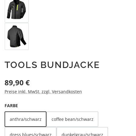
TOOLS BUNDJACKE
Regulärer Preis:
89,90 €
Preise inkl. MwSt. zzgl. Versandkosten
AUSWÄHLEN
FARBE
anthra/schwarz
coffee bean/schwarz
dress blues/schwarz
dunkelgrau/schwarz