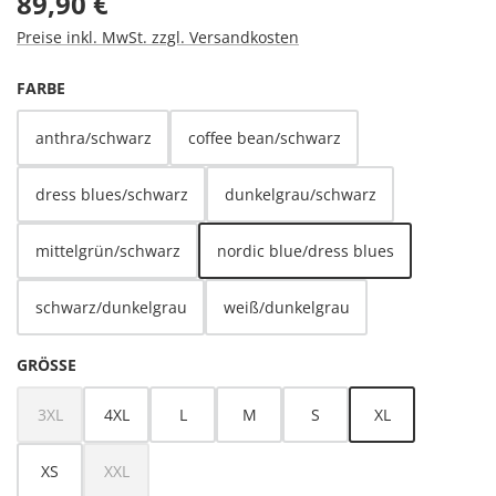
89,90 €
Preise inkl. MwSt. zzgl. Versandkosten
AUSWÄHLEN
FARBE
anthra/schwarz
coffee bean/schwarz
dress blues/schwarz
dunkelgrau/schwarz
mittelgrün/schwarz
nordic blue/dress blues
schwarz/dunkelgrau
weiß/dunkelgrau
AUSWÄHLEN
GRÖSSE
3XL
4XL
L
M
S
XL
(Diese Option ist zurzeit nicht verfügbar.)
XS
XXL
(Diese Option ist zurzeit nicht verfügbar.)