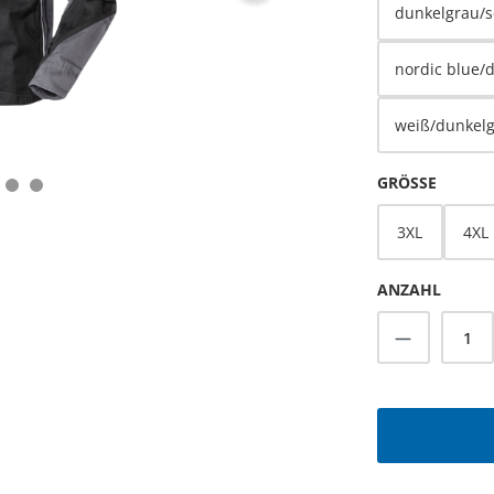
dunkelgrau/
nordic blue/
weiß/dunkel
AUSWÄ
GRÖSSE
3XL
4XL
ANZAHL
Produkt A