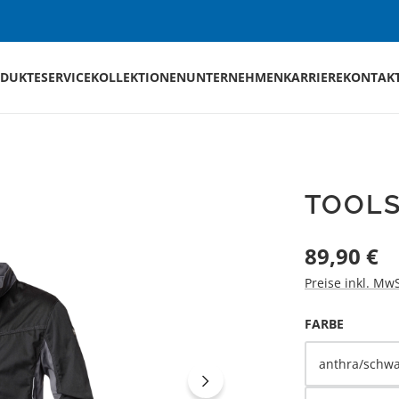
DUKTE
SERVICE
KOLLEKTIONEN
UNTERNEHMEN
KARRIERE
KONTAK
TOOLS
Regulärer Preis
89,90 €
Preise inkl. Mw
AUSWÄH
FARBE
anthra/schwa