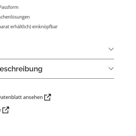
Passform
schenlösungen
parat erhältlich) einknöpfbar
eschreibung
Datenblatt ansehen
e