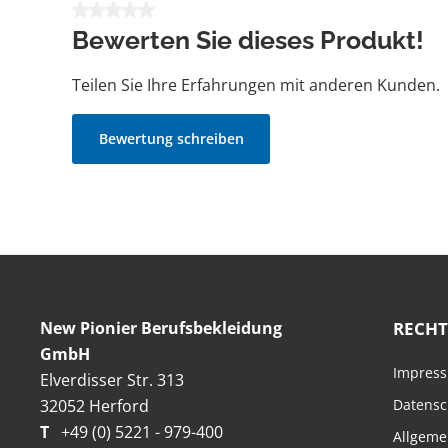
Durchschnittliche Bewertung von 0 von 5 Sternen
Bewerten Sie dieses Produkt!
Teilen Sie Ihre Erfahrungen mit anderen Kunden.
Bewertung schreiben
New Pionier Berufsbekleidung
RECHT
GmbH
Impres
Elverdisser Str. 313
32052 Herford
Datensc
T
+49 (0) 5221 - 979-400
Allgeme