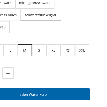
schwarz
mittelgrün/schwarz
dress blues
schwarz/dunkelgrau
grau
HLEN
L
M
S
XL
XS
XXL
nzahl: Gib den gewünschten Wert ein od
In den Warenkorb