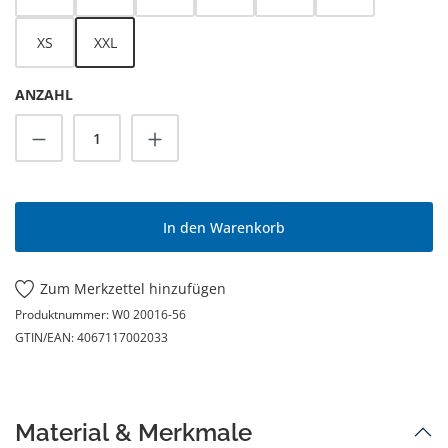
XS
XXL
ANZAHL
Produkt Anzahl: Gib den gewünschten Wert
In den Warenkorb
Zum Merkzettel hinzufügen
Produktnummer:
W0 20016-56
GTIN/EAN:
4067117002033
Material & Merkmale