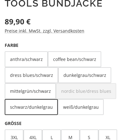
TOOLS BUNDJACKE
Regulärer Preis:
89,90 €
Preise inkl. MwSt. zzgl. Versandkosten
AUSWÄHLEN
FARBE
anthra/schwarz
coffee bean/schwarz
dress blues/schwarz
dunkelgrau/schwarz
mittelgrün/schwarz
nordic blue/dress blues
(Diese Option ist zurzeit nicht 
schwarz/dunkelgrau
weiß/dunkelgrau
AUSWÄHLEN
GRÖSSE
3XL
4XL
L
M
S
XL