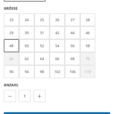
AUSWÄHLEN
GRÖSSE
23
24
25
26
27
28
29
30
31
42
44
46
48
50
52
54
56
58
60
62
64
66
68
70
(Diese Option ist zurzeit nicht verfügbar.)
(Diese Option ist z
90
94
98
102
106
110
(Diese Option ist z
ANZAHL
Produkt Anzahl: Gib den gewünschten Wert