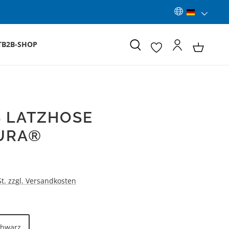
T
B2B-SHOP
 LATZHOSE
URA®
:
St. zzgl. Versandkosten
LEN
chwarz