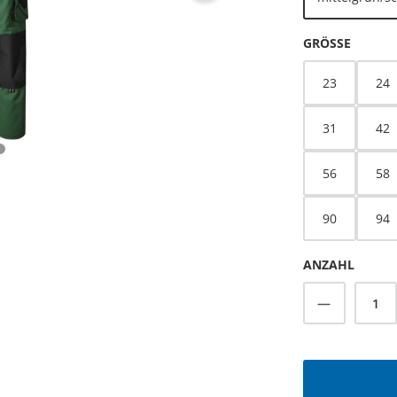
AUSWÄ
GRÖSSE
23
24
31
42
56
58
90
94
ANZAHL
Produkt A