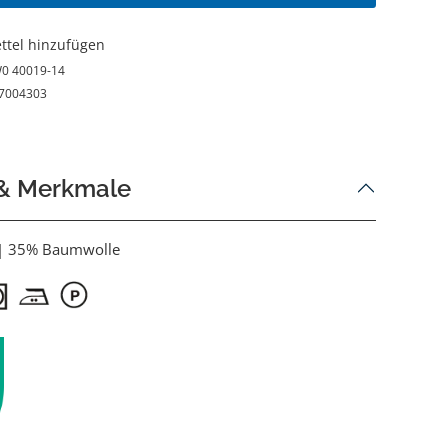
ttel hinzufügen
0 40019-14
7004303
 & Merkmale
 | 35% Baumwolle