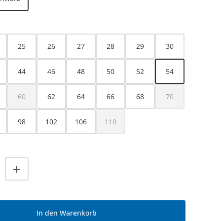
HLEN
25
26
27
28
29
30
44
46
48
50
52
54
60
62
64
66
68
70
(Diese Option ist zurzeit nicht verfügbar.)
(Diese Option ist z
98
102
106
110
(Diese Option ist zurzeit nicht verfügbar.
nzahl: Gib den gewünschten Wert ein od
In den Warenkorb