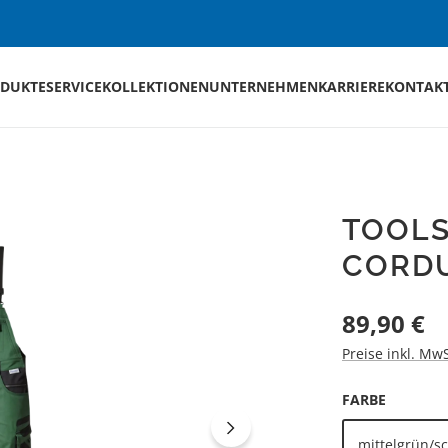
DUKTE
SERVICE
KOLLEKTIONEN
UNTERNEHMEN
KARRIERE
KONTAK
TOOLS
CORD
Regulärer Preis
89,90 €
Preise inkl. Mw
AUSWÄH
FARBE
mittelgrün/s