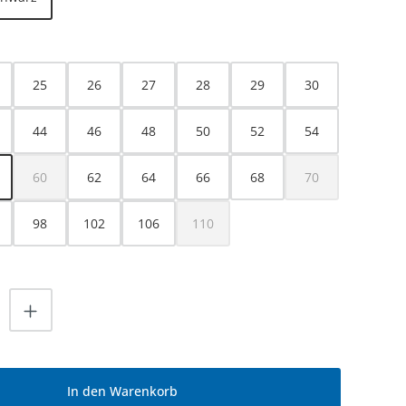
HLEN
25
26
27
28
29
30
44
46
48
50
52
54
60
62
64
66
68
70
(Diese Option ist zurzeit nicht verfügbar.)
(Diese Option ist z
98
102
106
110
(Diese Option ist zurzeit nicht verfügbar.
nzahl: Gib den gewünschten Wert ein od
In den Warenkorb