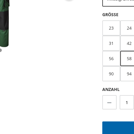
AUSWÄ
GRÖSSE
23
24
31
42
56
58
90
94
ANZAHL
Produkt A