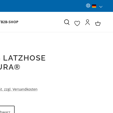
T
B2B-SHOP
 LATZHOSE
URA®
:
St. zzgl. Versandkosten
LEN
chwarz