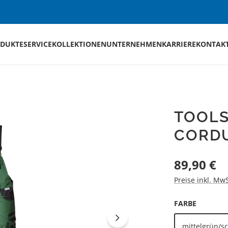
DUKTE
SERVICE
KOLLEKTIONEN
UNTERNEHMEN
KARRIERE
KONTAK
TOOLS
CORD
Regulärer Preis
89,90 €
Preise inkl. Mw
AUSWÄH
FARBE
mittelgrün/s