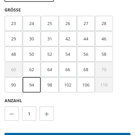
AUSWÄHLEN
GRÖSSE
23
24
25
26
27
28
29
30
31
42
44
46
48
50
52
54
56
58
60
62
64
66
68
70
(Diese Option ist zurzeit nicht verfügbar.)
(Diese Option ist z
90
94
98
102
106
110
(Diese Option ist z
ANZAHL
Produkt Anzahl: Gib den gewünschten Wert