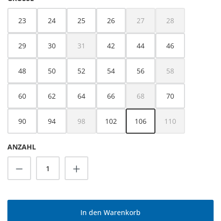
23
24
25
26
27
28
(Diese Option ist zurzeit nicht
(Diese Option ist z
29
30
31
42
44
46
(Diese Option ist zurzeit nicht verfügbar.)
48
50
52
54
56
58
(Diese Option ist z
60
62
64
66
68
70
(Diese Option ist zurzeit nicht
90
94
98
102
106
110
(Diese Option ist zurzeit nicht verfügbar.)
(Diese Option ist z
ANZAHL
Produkt Anzahl: Gib den gewünschten Wert
In den Warenkorb