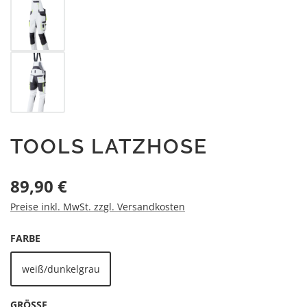
TOOLS LATZHOSE
Regulärer Preis:
89,90 €
Preise inkl. MwSt. zzgl. Versandkosten
AUSWÄHLEN
FARBE
weiß/dunkelgrau
AUSWÄHLEN
GRÖSSE