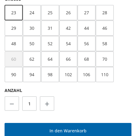
23
24
25
26
27
28
29
30
31
42
44
46
48
50
52
54
56
58
60
62
64
66
68
70
(Diese Option ist zurzeit nicht verfügbar.)
90
94
98
102
106
110
ANZAHL
Produkt Anzahl: Gib den gewünschten Wert
In den Warenkorb