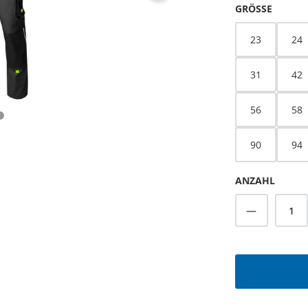
AUSWÄ
GRÖSSE
23
24
31
42
56
58
90
94
ANZAHL
Produkt A