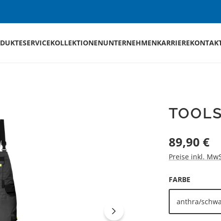
DUKTE
SERVICE
KOLLEKTIONEN
UNTERNEHMEN
KARRIERE
KONTAK
TOOLS
Regulärer Preis
89,90 €
Preise inkl. Mw
AUSWÄH
FARBE
anthra/schwa