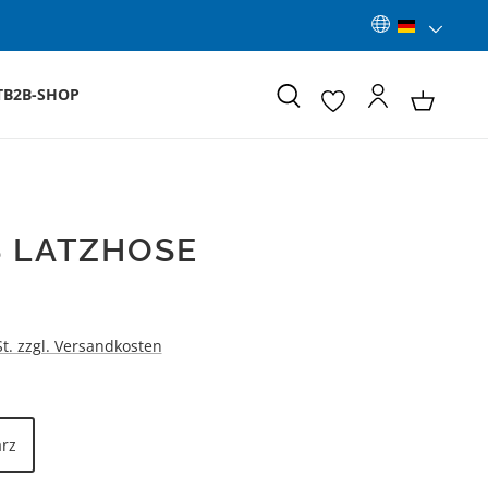
T
B2B-SHOP
 LATZHOSE
:
St. zzgl. Versandkosten
LEN
rz