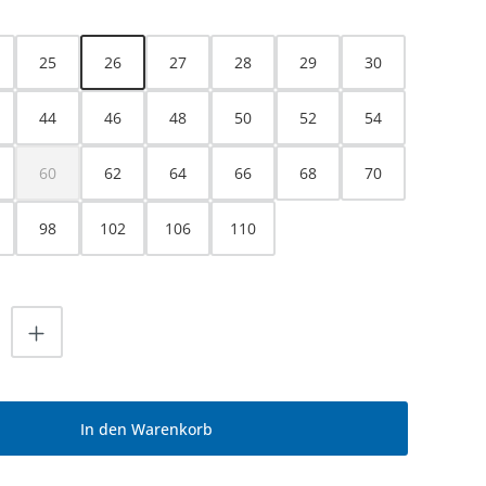
HLEN
25
26
27
28
29
30
44
46
48
50
52
54
60
62
64
66
68
70
(Diese Option ist zurzeit nicht verfügbar.)
98
102
106
110
nzahl: Gib den gewünschten Wert ein od
In den Warenkorb