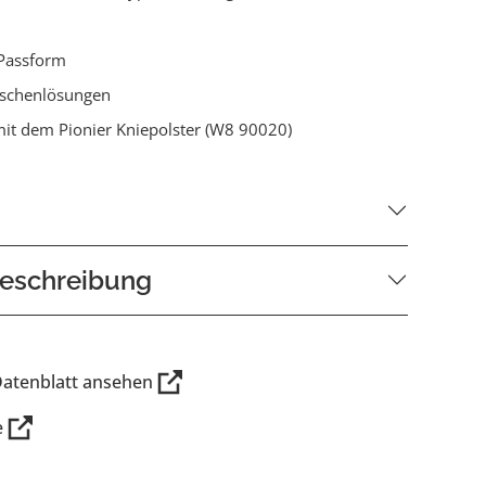
Passform
aschenlösungen
it dem Pionier Kniepolster (W8 90020)
eschreibung
Datenblatt ansehen
e